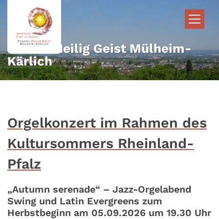
Zum Inhalt springen
Pfarrei Heilig Geist Mülheim-
Kärlich
Orgelkonzert im Rahmen des
Kultursommers Rheinland-
Pfalz
„Autumn serenade“ – Jazz-Orgelabend
Swing und Latin Evergreens zum
Herbstbeginn am 05.09.2026 um 19.30 Uhr