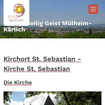
Zum Inhalt springen
Pfarrei Heilig Geist Mülheim-
Kärlich
Kirchort St. Sebastian -
Kirche St. Sebastian
Die Kirche