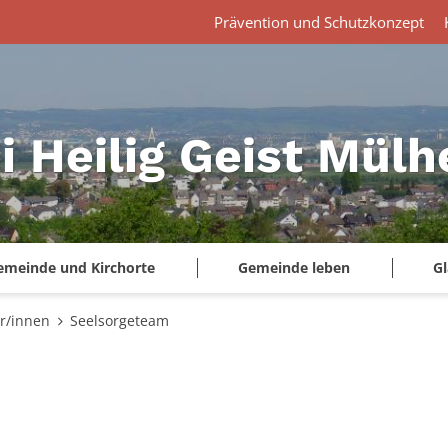
Prävention und Schutzkonzept
i Heilig Geist Mül
emeinde und Kirchorte
Gemeinde leben
G
r/innen
Seelsorgeteam