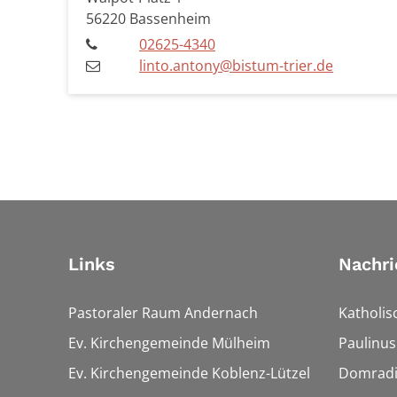
56220
Bassenheim
02625-4340
linto.antony@bistum-trier.de
Links
Nachri
Pastoraler Raum Andernach
Katholis
Ev. Kirchengemeinde Mülheim
Paulinus
Ev. Kirchengemeinde Koblenz-Lützel
Domrad