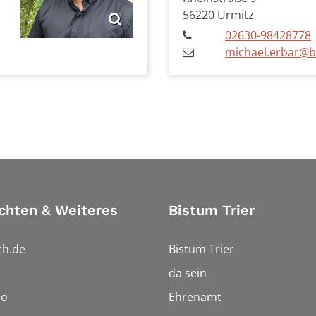
56220
Urmitz
02630-98428778
michael.erbar@bi
chten & Weiteres
Bistum Trier
ch.de
Bistum Trier
da sein
io
Ehrenamt