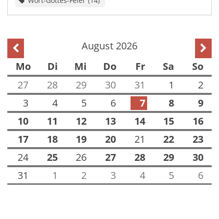
Wort-Gottes-Feier
14
August 2026
Vorherige Seite
Näch
Mo
Di
Mi
Do
Fr
Sa
So
27
28
29
30
31
1
2
3
4
5
6
7
8
9
10
11
12
13
14
15
16
17
18
19
20
21
22
23
24
25
26
27
28
29
30
31
1
2
3
4
5
6