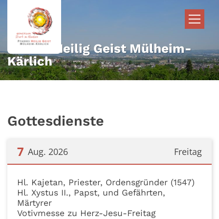
Zum Inhalt springen
Pfarrei Heilig Geist Mülheim-
Kärlich
Gottesdienste
7
Aug. 2026
Freitag
Datum: 7. August 2026
Hl. Kajetan, Priester, Ordensgründer (1547)
Hl. Xystus II., Papst, und Gefährten,
Märtyrer
Votivmesse zu Herz-Jesu-Freitag