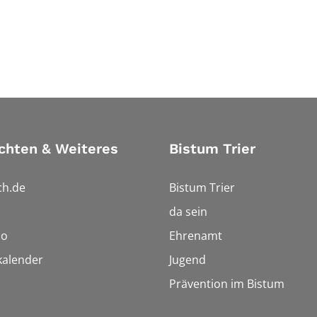
chten & Weiteres
Bistum Trier
ch.de
Bistum Trier
da sein
io
Ehrenamt
kalender
Jugend
Prävention im Bistum