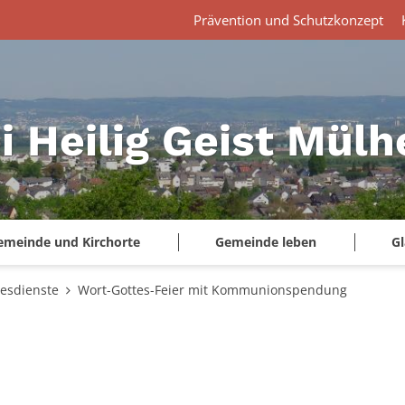
Prävention und Schutzkonzept
i Heilig Geist Mül
emeinde und Kirchorte
Gemeinde leben
G
tesdienste
Wort-Gottes-Feier mit Kommunionspendung