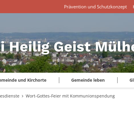
Prävention und Schutzkonzept
i Heilig Geist Mül
emeinde und Kirchorte
Gemeinde leben
G
tesdienste
Wort-Gottes-Feier mit Kommunionspendung