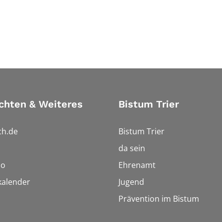
chten & Weiteres
Bistum Trier
ch.de
Bistum Trier
da sein
io
Ehrenamt
kalender
Jugend
Prävention im Bistum