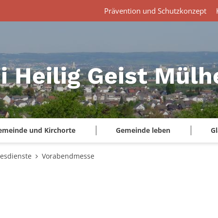
Prävention und Schutzkonzept
i Heilig Geist Mül
emeinde und Kirchorte
Gemeinde leben
G
tesdienste
Vorabendmesse