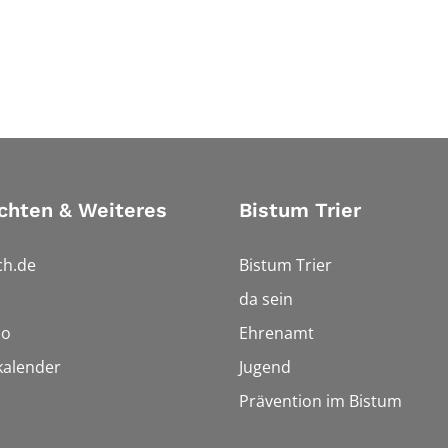
chten & Weiteres
Bistum Trier
ch.de
Bistum Trier
da sein
io
Ehrenamt
kalender
Jugend
Prävention im Bistum