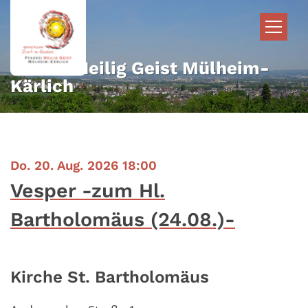
Zum Inhalt springen
Pfarrei Heilig Geist Mülheim-
Kärlich
:
Do. 20. Aug. 2026 18:00
Vesper -zum Hl.
Bartholomäus (24.08.)-
Kirche St. Bartholomäus