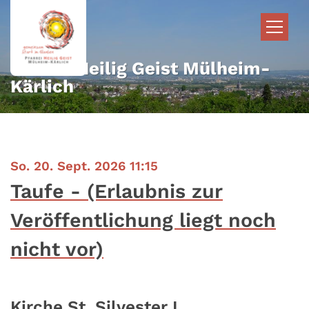
Zum Inhalt springen
Pfarrei Heilig Geist Mülheim-
Kärlich
:
So. 20. Sept. 2026 11:15
Taufe - (Erlaubnis zur
Veröffentlichung liegt noch
nicht vor)
Kirche St. Silvester I