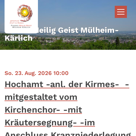
Zum Inhalt springen
Pfarrei Heilig Geist Mülheim-
Kärlich
:
So. 23. Aug. 2026 10:00
Hochamt -anl. der Kirmes- -
mitgestaltet vom
Kirchenchor- -mit
Kräutersegnung- -im
Anschluss Kranzniederlegung