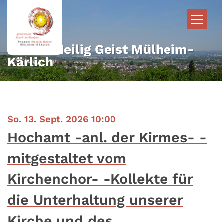
Zum Inhalt springen
Pfarrei Heilig Geist Mülheim-
Kärlich
:
So. 13. Sept. 2026 10:00
Hochamt -anl. der Kirmes- -
mitgestaltet vom
Kirchenchor- -Kollekte für
die Unterhaltung unserer
Kirche und des