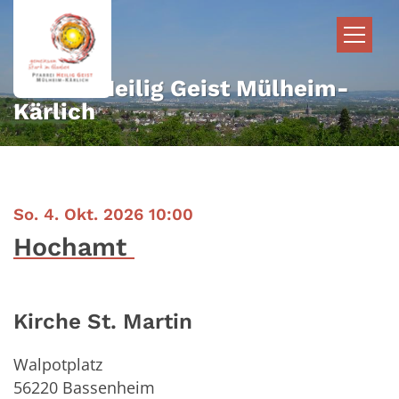
Zum Inhalt springen
Pfarrei Heilig Geist Mülheim-
Kärlich
:
So. 4. Okt. 2026 10:00
Hochamt
Kirche St. Martin
Walpotplatz
56220
Bassenheim