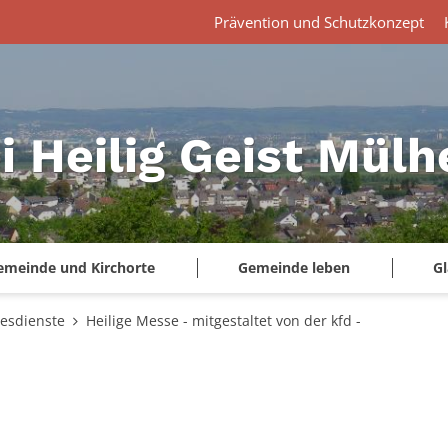
Prävention und Schutzkonzept
i Heilig Geist Mül
emeinde und Kirchorte
Gemeinde leben
G
tesdienste
Heilige Messe - mitgestaltet von der kfd -