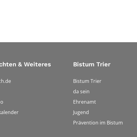
chten & Weiteres
Bistum Trier
ch.de
Bistum Trier
da sein
io
Ehrenamt
kalender
Jugend
Prävention im Bistum