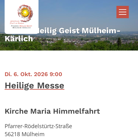
Zum Inhalt springen
Pfarrei Heilig Geist Mülheim-
Kärlich
:
Di. 6. Okt. 2026 9:00
Heilige Messe
Kirche Maria Himmelfahrt
Pfarrer-Rödelstürtz-Straße
56218
Mülheim