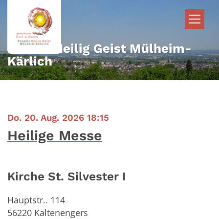
Zum Inhalt springen
Pfarrei Heilig Geist Mülheim-
Kärlich
:
Do. 20. Aug. 2026 18:15
Heilige Messe
Kirche St. Silvester I
Hauptstr.. 114
56220
Kaltenengers