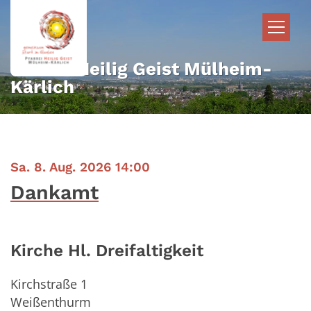
Zum Inhalt springen
Pfarrei Heilig Geist Mülheim-
Kärlich
:
Sa. 8. Aug. 2026 14:00
Dankamt
Kirche Hl. Dreifaltigkeit
Kirchstraße 1
Weißenthurm