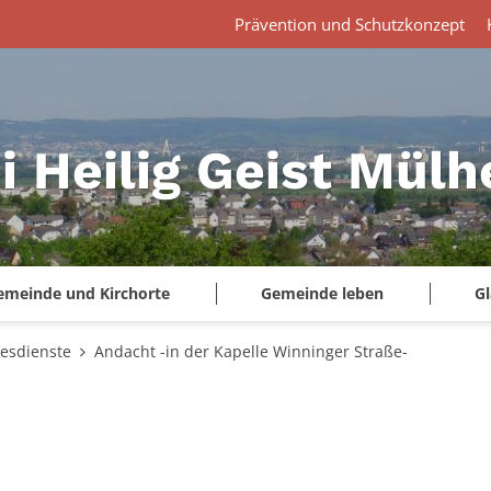
Prävention und Schutzkonzept
i Heilig Geist Mül
emeinde und Kirchorte
Gemeinde leben
G
tesdienste
Andacht -in der Kapelle Winninger Straße-