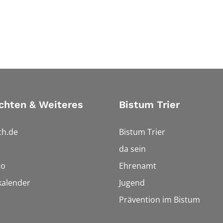
chten & Weiteres
Bistum Trier
ch.de
Bistum Trier
da sein
io
Ehrenamt
kalender
Jugend
Prävention im Bistum