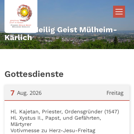
Zum Inhalt springen
Pfarrei Heilig Geist Mülheim-
Kärlich
Gottesdienste
7
Aug. 2026
Freitag
Datum: 7. August 2026
Hl. Kajetan, Priester, Ordensgründer (1547)
Hl. Xystus II., Papst, und Gefährten,
Märtyrer
Votivmesse zu Herz-Jesu-Freitag