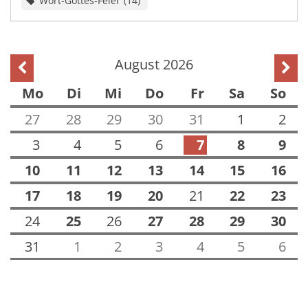
Wort-Gottes-Feier
14
August 2026
Vorherige Seite
Näch
Mo
Di
Mi
Do
Fr
Sa
So
27
28
29
30
31
1
2
3
4
5
6
7
8
9
10
11
12
13
14
15
16
17
18
19
20
21
22
23
24
25
26
27
28
29
30
31
1
2
3
4
5
6