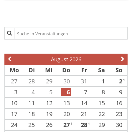
Suche in Veranstaltungen
August 2026
Vorherige Seite
Näch
Mo
Di
Mi
Do
Fr
Sa
So
27
28
29
30
31
1
2
1
3
4
5
6
7
8
9
10
11
12
13
14
15
16
17
18
19
20
21
22
23
24
25
26
27
28
29
30
1
1