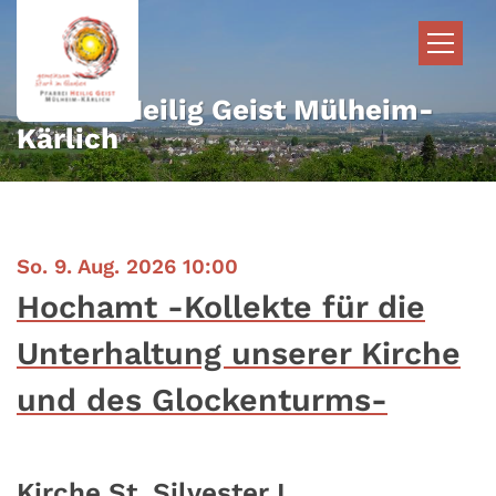
Zum Inhalt springen
Pfarrei Heilig Geist Mülheim-
Kärlich
:
So. 9. Aug. 2026 10:00
Hochamt -Kollekte für die
Unterhaltung unserer Kirche
und des Glockenturms-
Kirche St. Silvester I