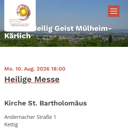
Zum Inhalt springen
Pfarrei Heilig Geist Mülheim-
Kärlich
:
Mo. 10. Aug. 2026 18:00
Heilige Messe
Kirche St. Bartholomäus
Andernacher Straße 1
Kettig